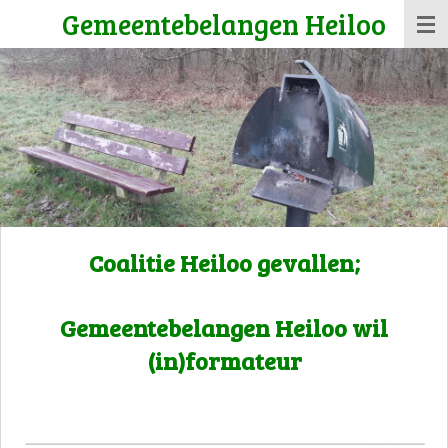
Gemeentebelangen Heiloo
Ga
direct
naar
de
hoofdinhoud
Coalitie Heiloo gevallen;
Gemeentebelangen Heiloo wil
(in)formateur