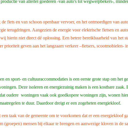
productie van allerlei goederen -van auto's tot wegwerpbekers-, mind
k de fiets en van schoon openbaar vervoer, en het ontmoedigen van a
rgie terugdringen. Aangezien de energie voor elektrische fietsen en auto
ij hierin niet direct dé oplossing. Een betere bereikbaarheid van het st
eer prioriteit geven aan het langzaam verkeer –fietsers, scootmobielen-
en en sport- en cultuuraccommodaties is een eerste grote stap om het ge
e woningen. Deze isoleren en energiezuinig maken is een kostbare zaak.
dat oudere woningen vaak ook goedkopere woningen zijn, wonen hier 
maatregelen te duur. Daardoor dreigt er een zogeheten energiekloof.
een taak van de gemeente om te voorkomen dat er een energiekloof gaat
 (groepen) mensen bij elkaar te brengen en aanwezige kloven in de sa