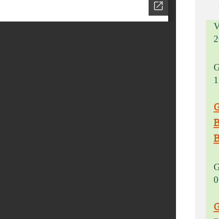
V
2
G
1
B
G
0