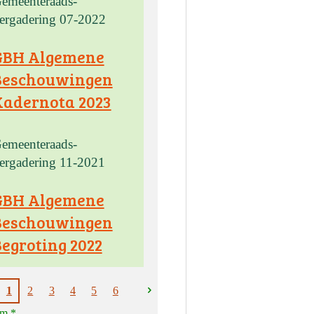
emeenteraads-
ergadering 07-2022
GBH Algemene
Beschouwingen
Kadernota 2023
emeenteraads-
ergadering 11-2021
GBH Algemene
Beschouwingen
egroting 2022
1
2
3
4
5
6
m *