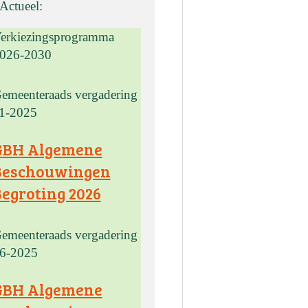
Actueel:
erkiezingsprogramma
026-2030
emeenteraads vergadering
1-2025
GBH Algemene
Beschouwingen
egroting 2026
emeenteraads vergadering
6-2025
GBH Algemene