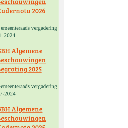
Beschouwingen
Kadernota 2026
emeenteraads vergadering
1-2024
GBH Algemene
Beschouwingen
egroting 2025
emeenteraads vergadering
7-2024
GBH Algemene
Beschouwingen
Kadernota 2025