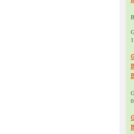
B
G
1
B
G
0