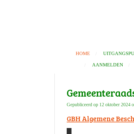
Ga
direct
naar
de
hoofdinhoud
HOME
UITGANGSP
AANMELDEN
Gemeenteraads
Gepubliceerd op 12 oktober 2024 
GBH Algemene Besch