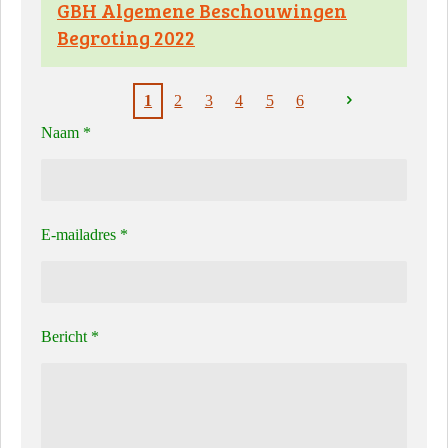
GBH Algemene Beschouwingen
Begroting 2022
1
2
3
4
5
6
Naam *
E-mailadres *
Bericht *