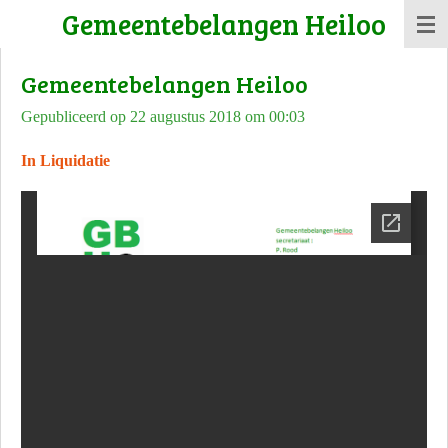
Gemeentebelangen Heiloo
Ga
direct
Gemeentebelangen Heiloo
naar
de
Gepubliceerd op 22 augustus 2018 om 00:03
hoofdinhoud
In Liquidatie