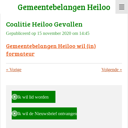
Gemeentebelangen Heiloo
Ga
direct
Coalitie Heiloo Gevallen
naar
de
Gepubliceerd op 15 november 2020 om 14:45
hoofdinhoud
Gemeentebelangen Heiloo wil (in)
formateur
«
Vorige
Volgende
»
Ik wil lid worden
Ik wil de Nieuwsbrief ontvangen