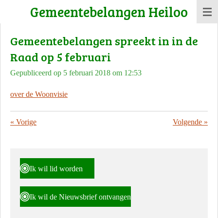
Gemeentebelangen Heiloo
Ga
direct
Gemeentebelangen spreekt in in de
naar
de
Raad op 5 februari
hoofdinhoud
Gepubliceerd op 5 februari 2018 om 12:53
over de Woonvisie
«
Vorige
Volgende
»
Ik wil lid worden
Ik wil de Nieuwsbrief ontvangen