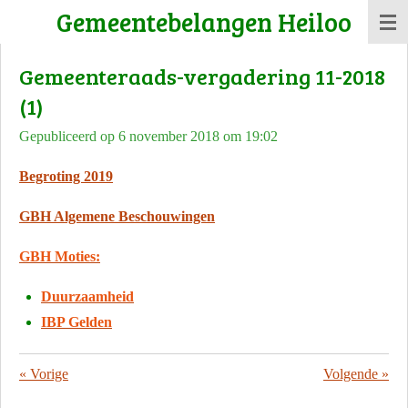
Gemeentebelangen Heiloo
Ga
direct
Gemeenteraads-vergadering 11-2018
naar
de
(1)
hoofdinhoud
Gepubliceerd op 6 november 2018 om 19:02
Begroting 2019
GBH Algemene Beschouwingen
GBH Moties:
Duurzaamheid
IBP Gelden
«
Vorige
Volgende
»